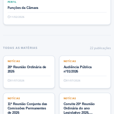
PERFIL
PERFIL
Funções da Câmara
11/02/2026
22
publicaç
ões
TODAS AS MATÉRIAS
NOTÍCIAS
NOTÍCIAS
NOTÍCIAS
NOTÍCIAS
20ª Reunião Ordinária de
Audiência Pública
2026
n°01/2026
01/07/2026
01/07/2026
NOTÍCIAS
NOTÍCIAS
NOTÍCIAS
NOTÍCIAS
11ª Reunião Conjunta das
Convite 20ª Reunião
Comissões Permanentes
Ordinária do ano
de 2026
Legislativo 2026,