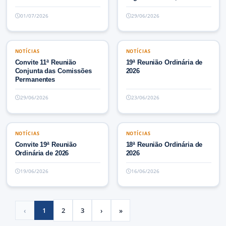
legislatura ...
01/07/2026
29/06/2026
NOTÍCIAS
NOTÍCIAS
NOTÍCIAS
NOTÍCIAS
Convite 11ª Reunião
19ª Reunião Ordinária de
Conjunta das Comissões
2026
Permanentes
29/06/2026
23/06/2026
NOTÍCIAS
NOTÍCIAS
NOTÍCIAS
NOTÍCIAS
Convite 19ª Reunião
18ª Reunião Ordinária de
Ordinária de 2026
2026
19/06/2026
16/06/2026
‹
1
2
3
›
»
Previous
(current)
Next
Last