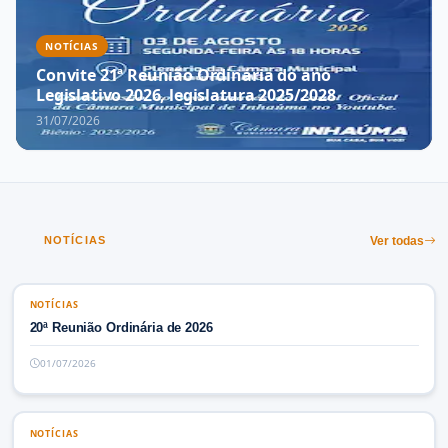
NOTÍCIAS
Convite 21ª Reunião Ordinária do ano
Legislativo 2026, legislatura 2025/2028
31/07/2026
NOTÍCIAS
Ver todas
NOTÍCIAS
NOTÍCIAS
20ª Reunião Ordinária de 2026
01/07/2026
NOTÍCIAS
NOTÍCIAS