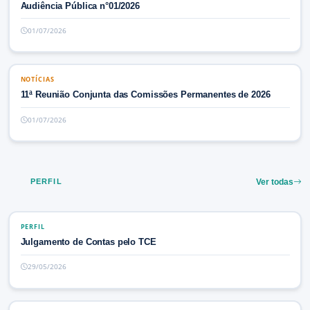
Audiência Pública n°01/2026
01/07/2026
NOTÍCIAS
NOTÍCIAS
11ª Reunião Conjunta das Comissões Permanentes de 2026
01/07/2026
PERFIL
Ver todas
PERFIL
PERFIL
Julgamento de Contas pelo TCE
29/05/2026