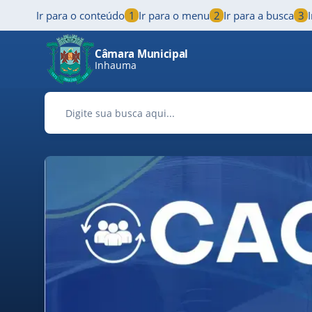
Ir para o conteúdo
1
Ir para o menu
2
Ir para a busca
3
Pular para o conteúdo principal
Câmara Municipal
Inhauma