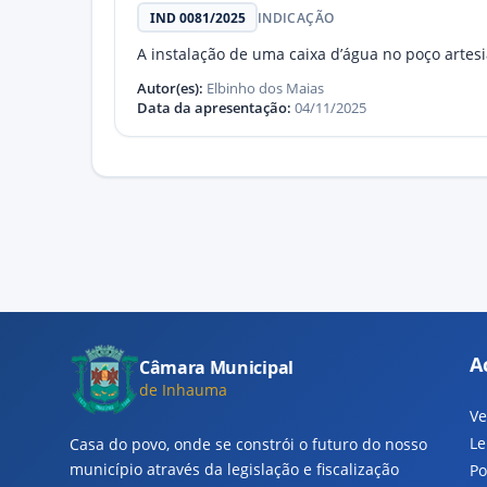
IND 0081/2025
INDICAÇÃO
A instalação de uma caixa d’água no poço artes
Autor(es):
Elbinho dos Maias
Data da apresentação:
04/11/2025
A
Câmara Municipal
de Inhauma
Ve
Le
Casa do povo, onde se constrói o futuro do nosso
município através da legislação e fiscalização
Po