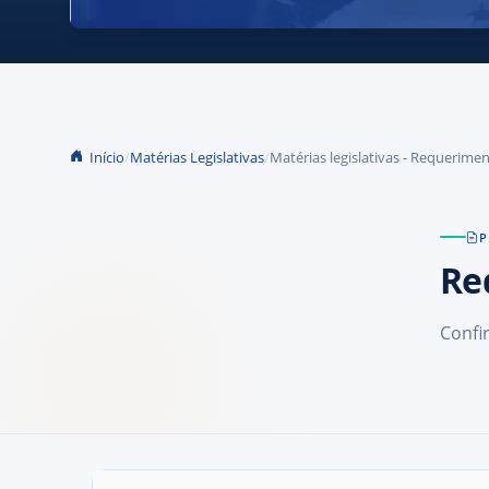
Início
Matérias Legislativas
Matérias legislativas - Requerime
P
Re
Confi