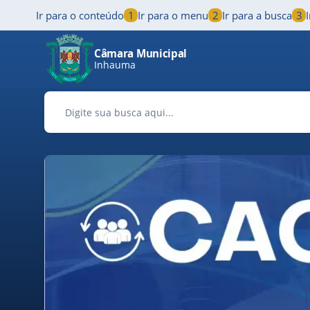
Ir para o conteúdo
1
Ir para o menu
2
Ir para a busca
3
Pular para o conteúdo principal
Câmara Municipal
Inhauma