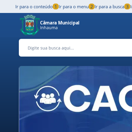
Ir para o conteúdo
1
Ir para o menu
2
Ir para a busca
3
Pular para o conteúdo principal
Câmara Municipal
Inhauma