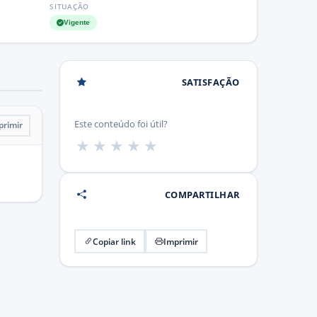
SITUAÇÃO
Vigente
SATISFAÇÃO
Este conteúdo foi útil?
primir
★
★
★
★
★
COMPARTILHAR
Copiar link
Imprimir