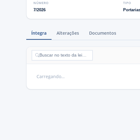
NÚMERO
TIPO
7/2026
Portaria
Íntegra
Alterações
Documentos
Carregando…